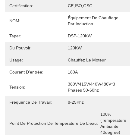
Certification:
CE,ISO,GSG
Équipement De Chauffage 
NOM:
Par Induction
Taper:
DSP-120KW
Du Pouvoir:
120KW
Usage:
Chauffez Le Moteur
Courant D'entrée:
180A
380V/415V/440V/480V*3 
Tension:
Phases 50-60hz
Fréquence De Travail:
8-25Khz
100% 
(température 
Point De Protection De Température De L'eau:
Ambiante 
40degree)