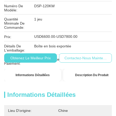
Numéro De
DSP-120KW
Modèle:
Quantité
1 jeu
Minimale De
Commande:
USD6600.00-USD7800.00
Prix:
Détails De
Boîte en bois exportée
L'emballage:
Obtenez Le Meilleur Prix
Contactez-Nous Maintenant
Conditions De
T/T, D/P, Western Union, MoneyGram
Paiement:
Informations Détaillées
Description Du Produit
Informations Détaillées
Lieu D'origine:
Chine