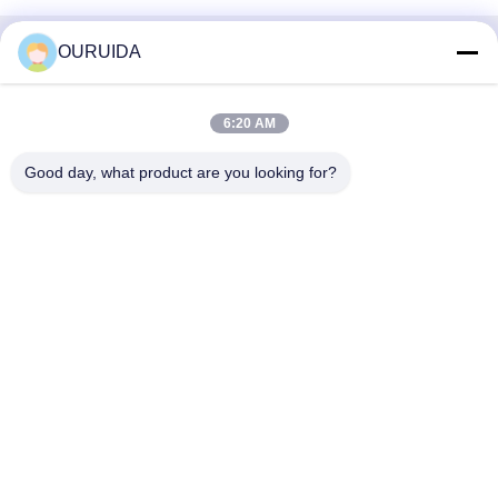
OURUIDA
Contact rapide
Adresse
6:20 AM
528225, n° 7, zone B, ville de Shishan (parc industriel),
Good day, what product are you looking for?
district de Nanhai, ville de Foshan, province du Guangdong,
Chine.
Télégramme
86-757-85518440-+86-13549425605
E-mail
Joannabao@ordheater.com
Politique de confidentialité
|
Plan du site
| La Chine est bonne.