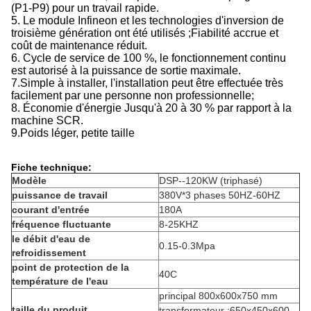
(P1-P9) pour un travail rapide.
5. Le module Infineon et les technologies d'inversion de
troisième génération ont été utilisés ;Fiabilité accrue et
coût de maintenance réduit.
6. Cycle de service de 100 %, le fonctionnement continu
est autorisé à la puissance de sortie maximale.
7.Simple à installer, l'installation peut être effectuée très
facilement par une personne non professionnelle;
8. Économie d'énergie Jusqu'à 20 à 30 % par rapport à la
machine SCR.
9.
Poids léger, petite taille
Fiche technique:
Modèle
DSP--120KW (triphasé)
puissance de travail
380V*3 phases 50HZ-60HZ
courant d'entrée
180A
fréquence fluctuante
8-25KHZ
le débit d'eau de
0.15-0.3Mpa
refroidissement
point de protection de la
40C
température de l'eau
principal 800x600x750 mm
taille du produit
transformateur :650x450x600