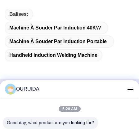
Balises:
Machine À Souder Par Induction 40KW
Machine À Souder Par Induction Portable
Handheld Induction Welding Machine
OURUIDA
Contact rapide
Adresse
5:20 AM
528225, n° 7, zone B, ville de Shishan (parc industriel),
Good day, what product are you looking for?
district de Nanhai, ville de Foshan, province du Guangdong,
Chine.