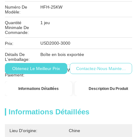
Numéro De
HFH-25KW
Modèle:
Quantité
1 jeu
Minimale De
Commande:
USD2000-3000
Prix:
Détails De
Boîte en bois exportée
L'emballage:
Obtenez Le Meilleur Prix
Contactez-Nous Maintenant
Conditions De
T/T, D/P, D/A, Western Union, MoneyGram
Paiement:
Informations Détaillées
Description Du Produit
Informations Détaillées
Lieu D'origine:
Chine