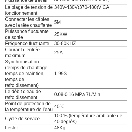
Puissance de travail
Z
La plage de tension de
340V-430V(370-480)V CA
fonctionnement
Connecter les câbles
5M
avec la tête chauffante
Puissance fluctuante
25KW
de sortie
Fréquence fluctuante
30-80KHZ
Courant d'entrée
25A
maximum
Synchronisation
(temps de chauffage,
temps de maintien,
1-99S
temps de
refroidissement)
Le débit d'eau de
0.08-0.16 MPa 7L/Min
refroidissement
Point de protection de
40℃
la température de l'eau
100 % (température ambiante de
Cycle de service
40 degrés)
Lester
48Kg