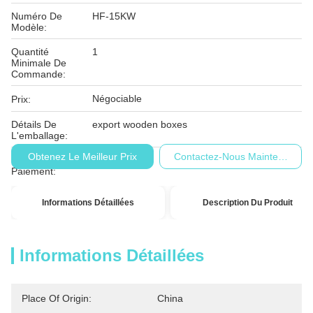
Numéro De
HF-15KW
Modèle:
Quantité
1
Minimale De
Commande:
Négociable
Prix:
Détails De
export wooden boxes
L'emballage:
Obtenez Le Meilleur Prix
Contactez-Nous Maintenant
Conditions De
T/T
Paiement:
Informations Détaillées
Description Du Produit
Informations Détaillées
Place Of Origin:
China