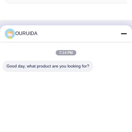
OURUIDA
Contact rapide
Adresse
7:14 PM
528225, n° 7, zone B, ville de Shishan (parc industriel),
district de Nanhai, ville de Foshan, province du Guangdong,
Good day, what product are you looking for?
Chine.
Télégramme
86-757-85518440-+86-13549425605
E-mail
Joannabao@ordheater.com