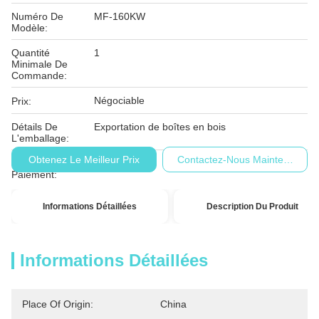
Numéro De
MF-160KW
Modèle:
Quantité
1
Minimale De
Commande:
Négociable
Prix:
Détails De
Exportation de boîtes en bois
L'emballage:
Obtenez Le Meilleur Prix
Contactez-Nous Maintenant
Conditions De
T/T
Paiement:
Informations Détaillées
Description Du Produit
Informations Détaillées
Place Of Origin:
China