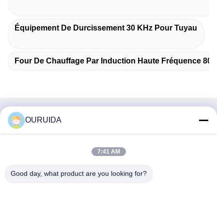
Équipement De Durcissement 30 KHz Pour Tuyau
Four De Chauffage Par Induction Haute Fréquence 80
Contact rapide
OURUIDA
Adresse
7:41 AM
528225, n° 7, zone B, ville de Shishan (parc industriel),
district de Nanhai, ville de Foshan, province du Guangdong,
Good day, what product are you looking for?
Chine.
Télégramme
86-757-85518440-+86-13549425605