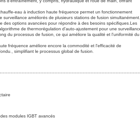
ons d'entraînement, y compris, hydraulique et roue de main, offrant
le chauffe-eau à induction haute fréquence permet un fonctionnement
ne surveillance améliorés de plusieurs stations de fusion simultanément
ffre des options avancées pour répondre à des besoins spécifiques.Les
algorithme de thermorégulation d'auto-ajustement pour une surveillanc
g du processus de fusion, ce qui améliore la qualité et l'uniformité du
haute fréquence améliore encore la commodité et l'efficacité de
 fondu., simplifiant le processus global de fusion.
ctaire
ec des modules IGBT avancés