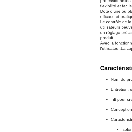
professionnelles.
flexibilité et fac
Doté d'une ou pl
efficace et prati
Le contrôle de l
utilisateurs peu
un réglage précis
produit.
Avec la fonctionn
l'utilisateur.La c
Caractérist
Nom du pro
Entretien: 
Tilt pour cr
Conception
Caractérist
Isole