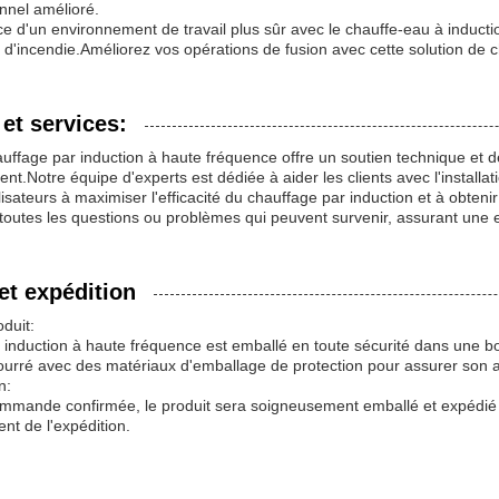
onnel amélioré.
nce d'un environnement de travail plus sûr avec le chauffe-eau à indu
s d'incendie.Améliorez vos opérations de fusion avec cette solution de ch
et services:
auffage par induction à haute fréquence offre un soutien technique et 
lient.Notre équipe d'experts est dédiée à aider les clients avec l'insta
ilisateurs à maximiser l'efficacité du chauffage par induction et à obten
toutes les questions ou problèmes qui peuvent survenir, assurant une e
et expédition
duit:
 induction à haute fréquence est emballé en toute sécurité dans une b
ourré avec des matériaux d'emballage de protection pour assurer son arr
n:
ommande confirmée, le produit sera soigneusement emballé et expédié 
nt de l'expédition.