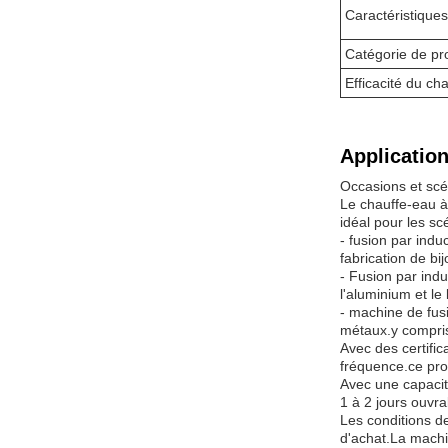
Caractéristiques
Catégorie de pr
Efficacité du ch
Application
Occasions et scé
Le chauffe-eau à
idéal pour les sc
- fusion par indu
fabrication de bi
- Fusion par ind
l'aluminium et le
- machine de fusi
métaux.y compris
Avec des certific
fréquence.ce pro
Avec une capacit
1 à 2 jours ouvr
Les conditions d
d'achat.La machin