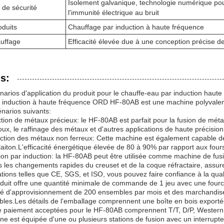
Isolement galvanique, technologie numérique pour
 de sécurité
l'immunité électrique au bruit
oduits
Chauffage par induction à haute fréquence
auffage
Efficacité élevée due à une conception précise 
s:
narios d'application du produit pour le chauffe-eau par induction ha
 induction à haute fréquence ORD HF-80AB est une machine polyvalente 
énarios suivants:
ction de métaux précieux: le HF-80AB est parfait pour la fusion de métaux
joux, le raffinage des métaux et d'autres applications de haute précision
uction des métaux non ferreux: Cette machine est également capable de 
 laiton.L'efficacité énergétique élevée de 80 à 90% par rapport aux fours
on par induction: la HF-80AB peut être utilisée comme machine de fusion 
 les changements rapides du creuset et de la coque réfractaire, assur
ations telles que CE, SGS, et ISO, vous pouvez faire confiance à la qua
duit offre une quantité minimale de commande de 1 jeu avec une four
é d'approvisionnement de 200 ensembles par mois et des marchandises
ables.Les détails de l'emballage comprennent une boîte en bois exp
e paiement acceptées pour le HF-80AB comprennent T/T, D/P, Western U
e est équipée d'une ou plusieurs stations de fusion avec un interrupteu