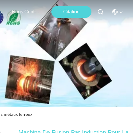
s
Nous Contacter
Citation
es métaux ferreux
Machine De Fusion Par Induction Pour La