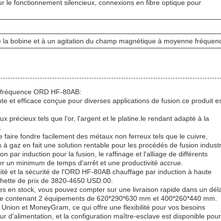
 le fonctionnement silencieux, connexions en fibre optique pour
de la bobine et à un agitation du champ magnétique à moyenne fréquen
ute fréquence ORD HF-80AB:
et efficace conçue pour diverses applications de fusion.ce produit e
 précieux tels que l'or, l'argent et le platine.le rendant adapté à la
.
faire fondre facilement des métaux non ferreux tels que le cuivre,
 à gaz en fait une solution rentable pour les procédés de fusion industr
par induction pour la fusion, le raffinage et l'alliage de différents
er un minimum de temps d'arrêt et une productivité accrue.
lité et la sécurité de l'ORD HF-80AB chauffage par induction à haute
chette de prix de 3820-4650 USD.00.
 en stock, vous pouvez compter sur une livraison rapide dans un déla
ortée contenant 2 équipements de 620*290*630 mm et 400*260*440 mm.
nion et MoneyGram, ce qui offre une flexibilité pour vos besoins
r d'alimentation, et la configuration maître-esclave est disponible pou