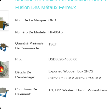
Fusion Des Métaux Ferreux
Nom De La Marque:
ORD
Numéro De Modèle:
HF-80AB
Quantité Minimale
1SET
De Commande:
Prix:
USD3820-4650.00
Exported Wooden Box 2PCS
Détails De
L'emballage:
620*290*630MM 400*260*440MM
Conditions De
T/T, D/P, Western Union, MoneyGram
Paiement: