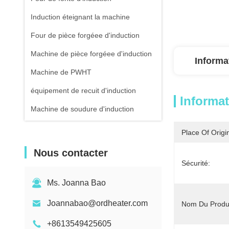
Induction éteignant la machine
Four de pièce forgéee d'induction
Machine de pièce forgéee d'induction
Informa
Machine de PWHT
équipement de recuit d'induction
Informat
Machine de soudure d'induction
Machine de soudure d'induction
Place Of Origi
Équipement de traitement thermique
Nous contacter
par induction
Sécurité:
Refroidisseur d'eau refroidi d'air
Ms. Joanna Bao
Thermomètre infrarouge
Joannabao@ordheater.com
Nom Du Produi
+8613549425605