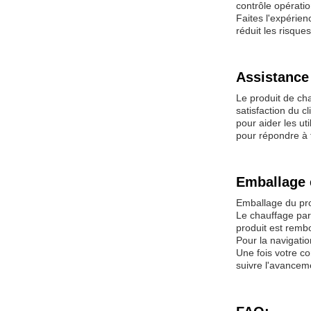
contrôle opérati
Faites l'expérie
réduit les risque
Assistance 
Le produit de ch
satisfaction du c
pour aider les ut
pour répondre à 
Emballage 
Emballage du pro
Le chauffage par
produit est remb
Pour la navigatio
Une fois votre c
suivre l'avanceme