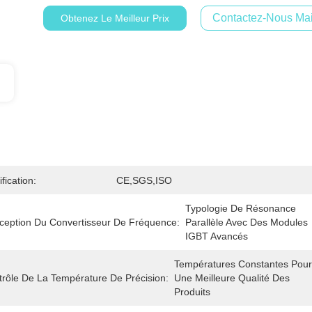
Contactez-Nous Mai
Obtenez Le Meilleur Prix
ification:
CE,SGS,ISO
Typologie De Résonance 
ception Du Convertisseur De Fréquence:
Parallèle Avec Des Modules 
IGBT Avancés
Températures Constantes Pour 
rôle De La Température De Précision:
Une Meilleure Qualité Des 
Produits