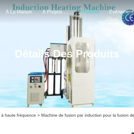
À La Maison
À Propos De Nous
Produits
Événement
Détails Des Produits
n à haute fréquence
>
Machine de fusion par induction pour la fusion d