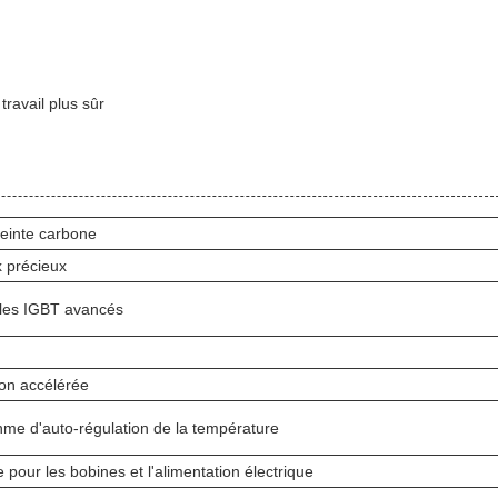
ravail plus sûr
reinte carbone
x précieux
ules IGBT avancés
ion accélérée
hme d'auto-régulation de la température
 pour les bobines et l'alimentation électrique