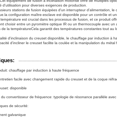
Cet équipement de fusion à inclinaison motorisé offre de multiples opti
ilité d'utilisation pour diverses exigences de production.
usieurs stations de fusion équipées d'un interrupteur d'alimentation, 
que.la configuration maître-esclave est disponible pour un contrôle et u
a température est crucial dans les processus de fusion, et ce produit o
vent choisir entre un pyromètre optique IR ou un thermocouple avec un 
 de la températureCela garantit des températures constantes tout au lon
alité d'inclinaison du creuset disponible, le chauffage par induction à 
apacité d'incliner le creuset facilite la coulée et la manipulation du métal
iques:
duit: chauffage par induction à haute fréquence
entretien facile avec changement rapide du creuset et de la coque réfra
euset: disponible
 du convertisseur de fréquence: typologie de résonance parallèle av
iques de sécurité:
ment galvanique